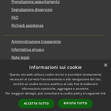
Prenotazione appuntamento
Segnalazione disservizio
FAQ
Richiedi assistenza
Amministrazione trasparente
Informativa privacy
Note legali
×
Dichiarazione di accessibilità
Informazioni sui cookie
Questo sito web utilizza cookie tecnici e assimilati strettamente
necessari al corretto funzionamento e alla navigazione del sito,
nonché un cookie tecnico analitico al solo fine di elaborare
informazioni statistiche, aggregate e anonime.
RSS
Copyright © 2026 • Comune di
Per maggiori dettagli, può consultare la cookie policy al seguente
link
Accessibilità
Pontirolo Nuovo • Powered by
Privacy
Municipium
Accesso
•
RIFIUTA TUTTO
ACCETTA TUTTO
Cookie
redazione