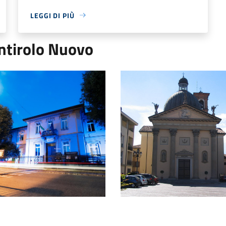
LEGGI DI PIÙ
ontirolo Nuovo
io in notturna
Chiesa di San Michele Arcange