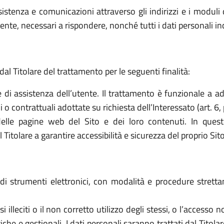
sistenza e comunicazioni attraverso gli indirizzi e i moduli d
ttente, necessari a rispondere, nonché tutti i dati personali i
dal Titolare del trattamento per le seguenti finalità:
e di assistenza dell’utente. Il trattamento è funzionale a a
o contrattuali adottate su richiesta dell’Interessato (art. 6, 
elle pagine web del Sito e dei loro contenuti. In quest
tolare a garantire accessibilità e sicurezza del proprio Sito (a
o di strumenti elettronici, con modalità e procedure stret
 usi illeciti o il non corretto utilizzo degli stessi, o l’access
che e gestionali. I dati personali saranno trattati dal Titol