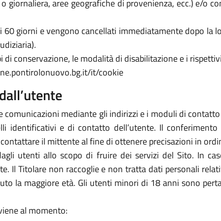
a o giornaliera, aree geografiche di provenienza, ecc.) e/o c
 di 60 giorni e vengono cancellati immediatamente dopo la lo
udiziaria).
 di conservazione, le modalità di disabilitazione e i rispettivi
ne.pontirolonuovo.bg.it/it/cookie
dall’utente
e comunicazioni mediante gli indirizzi e i moduli di contatto ivi
 identificativi e di contatto dell’utente. Il conferimento 
icontattare il mittente al fine di ottenere precisazioni in or
 dagli utenti allo scopo di fruire dei servizi del Sito. In 
arte. Il Titolare non raccoglie e non tratta dati personali rela
piuto la maggiore età. Gli utenti minori di 18 anni sono perta
avviene al momento: