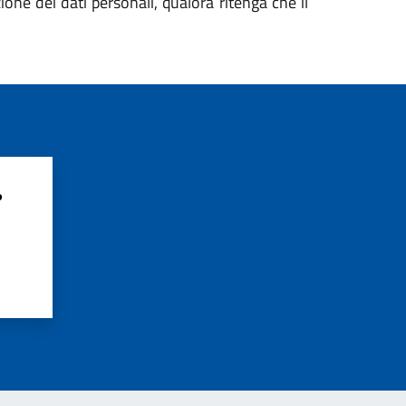
zione dei dati personali, qualora ritenga che il
?