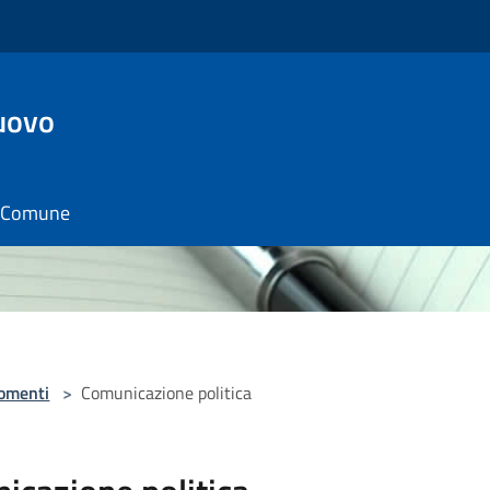
uovo
il Comune
omenti
>
Comunicazione politica