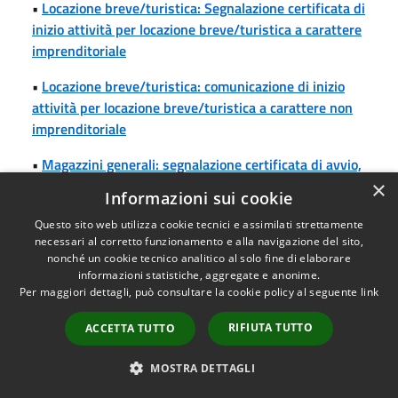
•
Locazione breve/turistica: Segnalazione certificata di
inizio attività per locazione breve/turistica a carattere
imprenditoriale
•
Locazione breve/turistica: comunicazione di inizio
attività per locazione breve/turistica a carattere non
imprenditoriale
•
Magazzini generali: segnalazione certificata di avvio,
modifica, variazione o cessazione dell'attività
×
Informazioni sui cookie
•
Manifestazioni sportive competitive su strada:
Questo sito web utilizza cookie tecnici e assimilati strettamente
domanda di autorizzazione per lo svolgimento della
necessari al corretto funzionamento e alla navigazione del sito,
nonché un cookie tecnico analitico al solo fine di elaborare
manifestazione
informazioni statistiche, aggregate e anonime.
Per maggiori dettagli, può consultare la cookie policy al seguente
link
•
Manifestazioni sportive non competitive su strada:
comunicazione per lo svolgimento della
RIFIUTA TUTTO
ACCETTA TUTTO
manifestazione
MOSTRA DETTAGLI
•
Manifestazioni temporanee in luogo aperto: