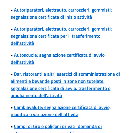
•
Autoriparatori, elettrauto, carrozzieri, gommisti:
segnalazione certificata di inizio attività
•
Autoriparatori, elettrauto, carrozzieri, gommisti:
segnalazione certificata per il trasferimento
dell'attività
•
Autoscuole: segnalazione certificata di avvio
dell'attività
•
Bar, ristoranti e altri esercizi di somministrazione di
alimenti e bevande posti in zone non tutelate:
segnalazione certificata di avvio, trasferimento o
ampliamento dell'attività
•
Cambiavalute: segnalazione certificata di avvio,
modifica o variazione dell'attività
•
Campi di tiro o poligoni privati: domanda di