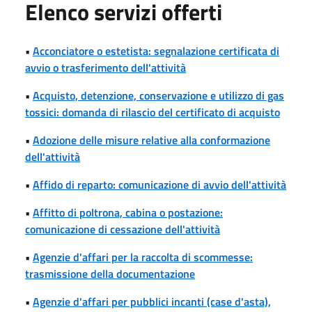
Elenco servizi offerti
•
Acconciatore o estetista: segnalazione certificata di
avvio o trasferimento dell'attività
•
Acquisto, detenzione, conservazione e utilizzo di gas
tossici: domanda di rilascio del certificato di acquisto
•
Adozione delle misure relative alla conformazione
dell'attività
•
Affido di reparto: comunicazione di avvio dell'attività
•
Affitto di poltrona, cabina o postazione:
comunicazione di cessazione dell'attività
•
Agenzie d'affari per la raccolta di scommesse:
trasmissione della documentazione
•
Agenzie d'affari per pubblici incanti (case d'asta),