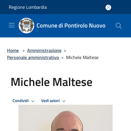
Salta al contenuto principale
Regione Lombardia
Comune di Pontirolo Nuovo
Home
>
Amministrazione
>
Personale amministrativo
>
Michele Maltese
Michele Maltese
Condividi
Vedi azioni