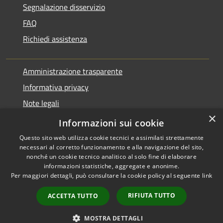
Segnalazione disservizio
FAQ
Richiedi assistenza
Amministrazione trasparente
Informativa privacy
Note legali
×
Dichiarazione di accessibilità
Informazioni sui cookie
Questo sito web utilizza cookie tecnici e assimilati strettamente
necessari al corretto funzionamento e alla navigazione del sito,
nonché un cookie tecnico analitico al solo fine di elaborare
informazioni statistiche, aggregate e anonime.
RSS
Copyright © 2026 • Comune di
Per maggiori dettagli, può consultare la cookie policy al seguente
link
Accessibilità
Pontirolo Nuovo • Powered by
Privacy
Municipium
Accesso
•
RIFIUTA TUTTO
ACCETTA TUTTO
Cookie
redazione
Mappa del sito
MOSTRA DETTAGLI