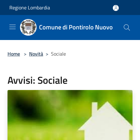
Salta al contenuto principale
Regione Lombardia
Comune di Pontirolo Nuovo
Home
>
Novità
>
Sociale
Avvisi: Sociale