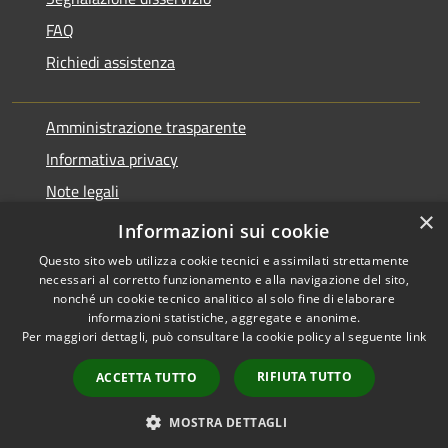
FAQ
Richiedi assistenza
Amministrazione trasparente
Informativa privacy
Note legali
×
Dichiarazione di accessibilità
Informazioni sui cookie
Questo sito web utilizza cookie tecnici e assimilati strettamente
necessari al corretto funzionamento e alla navigazione del sito,
nonché un cookie tecnico analitico al solo fine di elaborare
informazioni statistiche, aggregate e anonime.
RSS
Copyright © 2026 • Comune di
Per maggiori dettagli, può consultare la cookie policy al seguente
link
Accessibilità
Pontirolo Nuovo • Powered by
Privacy
Municipium
Accesso
•
RIFIUTA TUTTO
ACCETTA TUTTO
Cookie
redazione
Mappa del sito
MOSTRA DETTAGLI