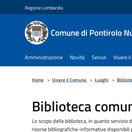
Salta al contenuto principale
Regione Lombardia
Comune di Pontirolo N
Amministrazione
Novità
Servizi
Vivere 
Home
>
Vivere il Comune
>
Luoghi
>
Bibliot
Biblioteca comun
Lo scopo della biblioteca, in quanto servizio d
risorse bibliografiche-informative disponibili p