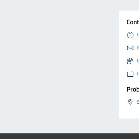
Cont
Prob