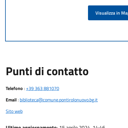
Visualizza in M
Punti di contatto
Telefono
:
+39 363 881070
Email
:
biblioteca@comune.pontirolonuovo.bg.it
Sito web
Ultimo aggiornamento
: 15 aprile 2024, 14:46