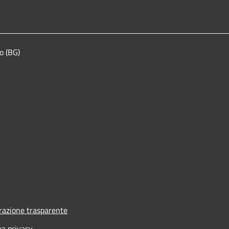
o (BG)
azione trasparente
va privacy