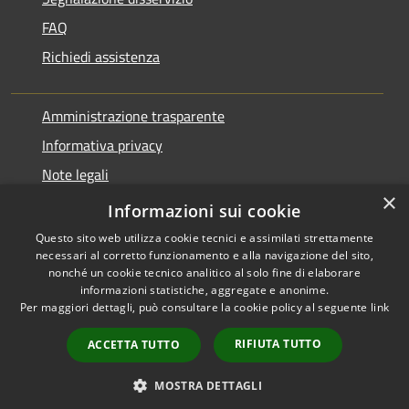
FAQ
Richiedi assistenza
Amministrazione trasparente
Informativa privacy
Note legali
×
Dichiarazione di accessibilità
Informazioni sui cookie
Questo sito web utilizza cookie tecnici e assimilati strettamente
necessari al corretto funzionamento e alla navigazione del sito,
nonché un cookie tecnico analitico al solo fine di elaborare
informazioni statistiche, aggregate e anonime.
RSS
Copyright © 2026 • Comune di
Per maggiori dettagli, può consultare la cookie policy al seguente
link
Accessibilità
Pontirolo Nuovo • Powered by
Privacy
Municipium
Accesso
•
RIFIUTA TUTTO
ACCETTA TUTTO
Cookie
redazione
Mappa del sito
MOSTRA DETTAGLI