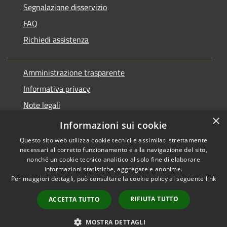
Segnalazione disservizio
FAQ
Richiedi assistenza
Amministrazione trasparente
Informativa privacy
Note legali
×
Dichiarazione di accessibilità
Informazioni sui cookie
Questo sito web utilizza cookie tecnici e assimilati strettamente
necessari al corretto funzionamento e alla navigazione del sito,
nonché un cookie tecnico analitico al solo fine di elaborare
informazioni statistiche, aggregate e anonime.
RSS
Copyright © 2026 • Comune di
Per maggiori dettagli, può consultare la cookie policy al seguente
link
Accessibilità
Pontirolo Nuovo • Powered by
Privacy
Municipium
Accesso
•
RIFIUTA TUTTO
ACCETTA TUTTO
Cookie
redazione
Mappa del sito
MOSTRA DETTAGLI