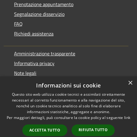
Prenotazione appuntamento
Segnalazione disservizio
FAQ
Richiedi assistenza
Amministrazione trasparente
Informativa privacy
Note legali
×
Dichiarazione di accessibilità
Informazioni sui cookie
Questo sito web utilizza cookie tecnici e assimilati strettamente
necessari al corretto funzionamento e alla navigazione del sito,
nonché un cookie tecnico analitico al solo fine di elaborare
informazioni statistiche, aggregate e anonime.
RSS
Copyright © 2026 • Comune di
Per maggiori dettagli, può consultare la cookie policy al seguente
link
Accessibilità
Pontirolo Nuovo • Powered by
Privacy
Municipium
Accesso
•
RIFIUTA TUTTO
ACCETTA TUTTO
Cookie
redazione