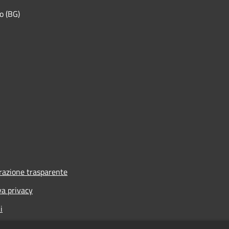
o (BG)
azione trasparente
va privacy
i
one di accessibilità