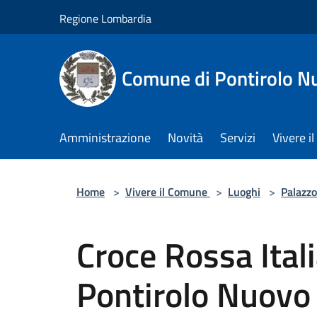
Salta al contenuto principale
Regione Lombardia
Comune di Pontirolo N
Amministrazione
Novità
Servizi
Vivere 
Home
>
Vivere il Comune
>
Luoghi
>
Palazzo
Croce Rossa Ital
Pontirolo Nuovo