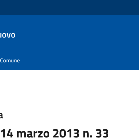
uovo
il Comune
a
 14 marzo 2013 n. 33