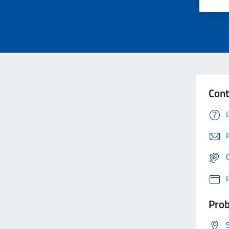
Cont
Prob