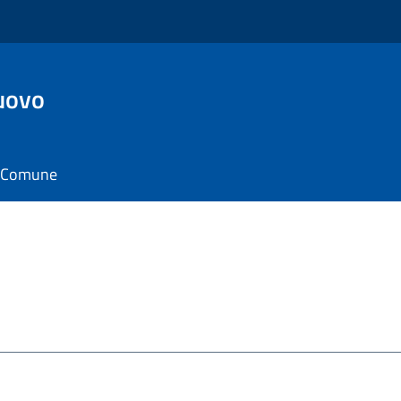
uovo
il Comune