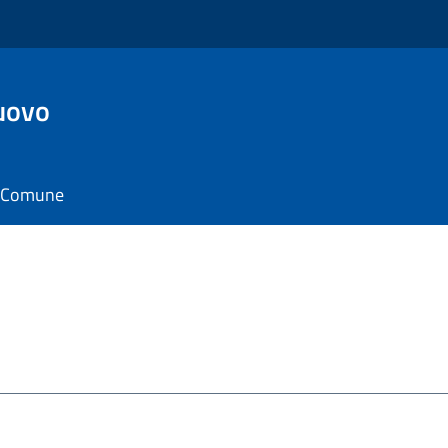
uovo
il Comune