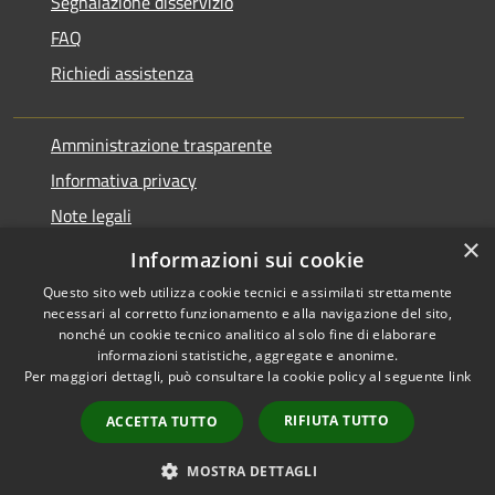
Segnalazione disservizio
FAQ
Richiedi assistenza
Amministrazione trasparente
Informativa privacy
Note legali
×
Dichiarazione di accessibilità
Informazioni sui cookie
Questo sito web utilizza cookie tecnici e assimilati strettamente
necessari al corretto funzionamento e alla navigazione del sito,
nonché un cookie tecnico analitico al solo fine di elaborare
informazioni statistiche, aggregate e anonime.
RSS
Copyright © 2026 • Comune di
Per maggiori dettagli, può consultare la cookie policy al seguente
link
Accessibilità
Pontirolo Nuovo • Powered by
Privacy
Municipium
Accesso
•
RIFIUTA TUTTO
ACCETTA TUTTO
Cookie
redazione
Mappa del sito
MOSTRA DETTAGLI