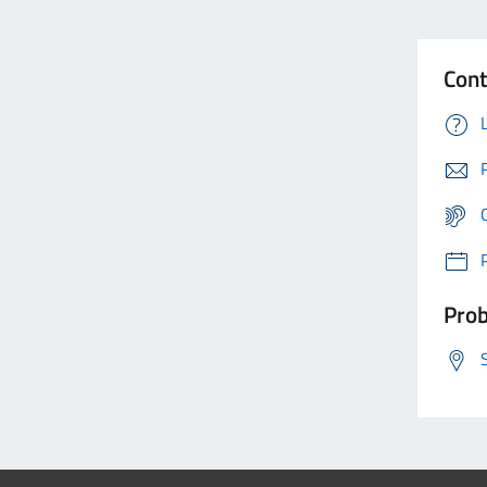
Cont
Prob