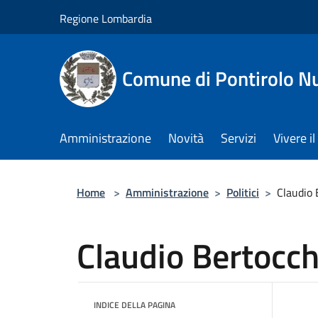
Salta al contenuto principale
Regione Lombardia
Comune di Pontirolo N
Amministrazione
Novità
Servizi
Vivere 
Home
>
Amministrazione
>
Politici
>
Claudio 
Claudio Bertocch
INDICE DELLA PAGINA