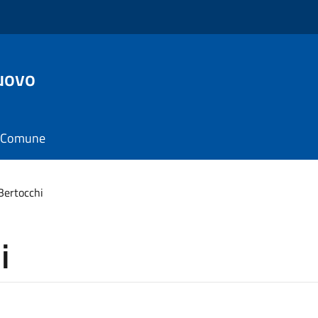
uovo
il Comune
Bertocchi
i