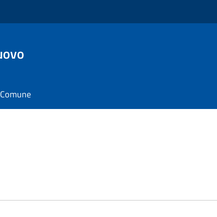
uovo
il Comune