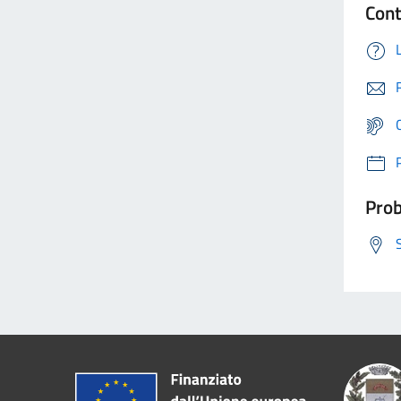
Cont
Prob