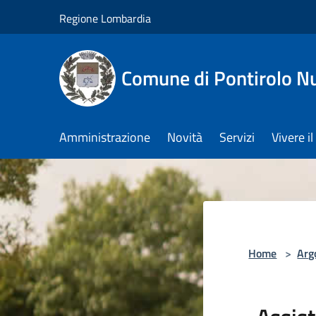
Salta al contenuto principale
Regione Lombardia
Comune di Pontirolo N
Amministrazione
Novità
Servizi
Vivere 
Home
>
Arg