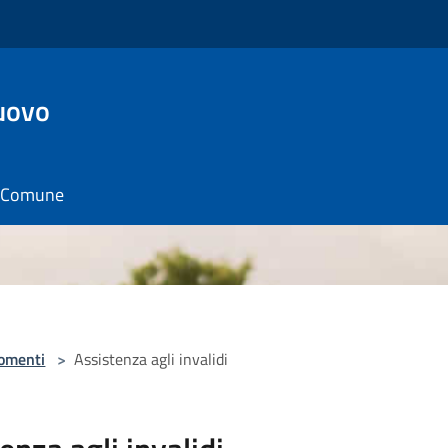
uovo
il Comune
omenti
>
Assistenza agli invalidi