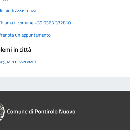
Richiedi Assistenza
Chiama il comune +39 0363 332810
Prenota un appuntamento
lemi in città
Segnala disservizio
Comune di Pontirolo Nuovo